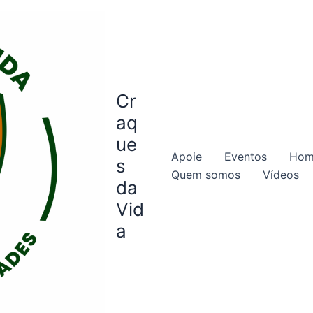
Cr
aq
ue
Apoie
Eventos
Hom
s
Quem somos
Vídeos
da
Vid
a